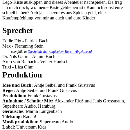
Lego-Kiste auskippen und dieses Abenteuer nachspielen. Da frag
ich mich doch, wo meine Kiste geblieben ist? Kann ich sonst eure
schnell haben? Ach ja … bevor es ans Spielen geht, eine
Kaufempfehlung von mir an euch und eure Kinder!
Sprecher
Eddie Dix
-
Patrick Bach
Max
-
Flemming Stein
ebenfalls in
Die Schule der magischen Tiere – Abgefahren!
Dr. Nils Garin
-
Achim Buch
Arno von Reibach
-
Volker Hanisch
Trixi
-
Liza Ohm
Produktion
Idee und Buch:
Antje Seibel und Frank Gustavus
Regie:
Antje Seibel und Frank Gustavus
Produktion:
Frank Gustavus
Aufnahme / Schnitt / Mix:
Alexander Rieß und Janis Grossmann,
Superhearo Audio, Hamburg
Geräusche:
Martin Langenbach
Titelsong:
Radau!
Musikproduktion:
Superhearo Audio
Label:
Universum Kids