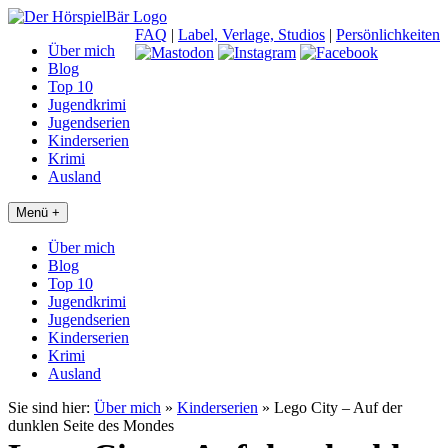
FAQ
|
Label, Verlage, Studios
|
Persönlichkeiten
Über mich
Blog
Top 10
Jugendkrimi
Jugendserien
Kinderserien
Krimi
Ausland
Menü +
Über mich
Blog
Top 10
Jugendkrimi
Jugendserien
Kinderserien
Krimi
Ausland
Sie sind hier:
Über mich
»
Kinderserien
»
Lego City – Auf der
dunklen Seite des Mondes