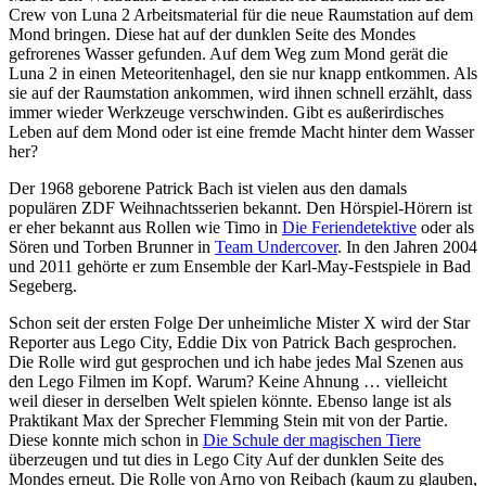
Crew von Luna 2 Arbeitsmaterial für die neue Raumstation auf dem
Mond bringen. Diese hat auf der dunklen Seite des Mondes
gefrorenes Wasser gefunden. Auf dem Weg zum Mond gerät die
Luna 2 in einen Meteoritenhagel, den sie nur knapp entkommen. Als
sie auf der Raumstation ankommen, wird ihnen schnell erzählt, dass
immer wieder Werkzeuge verschwinden. Gibt es außerirdisches
Leben auf dem Mond oder ist eine fremde Macht hinter dem Wasser
her?
Der 1968 geborene Patrick Bach ist vielen aus den damals
populären ZDF Weihnachtsserien bekannt. Den Hörspiel-Hörern ist
er eher bekannt aus Rollen wie Timo in
Die Feriendetektive
oder als
Sören und Torben Brunner in
Team Undercover
. In den Jahren 2004
und 2011 gehörte er zum Ensemble der Karl-May-Festspiele in Bad
Segeberg.
Schon seit der ersten Folge Der unheimliche Mister X wird der Star
Reporter aus Lego City, Eddie Dix von Patrick Bach gesprochen.
Die Rolle wird gut gesprochen und ich habe jedes Mal Szenen aus
den Lego Filmen im Kopf. Warum? Keine Ahnung … vielleicht
weil dieser in derselben Welt spielen könnte. Ebenso lange ist als
Praktikant Max der Sprecher Flemming Stein mit von der Partie.
Diese konnte mich schon in
Die Schule der magischen Tiere
überzeugen und tut dies in Lego City Auf der dunklen Seite des
Mondes erneut. Die Rolle von Arno von Reibach (kaum zu glauben,