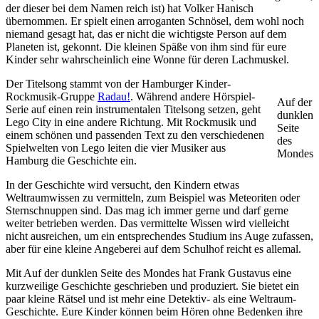
der dieser bei dem Namen reich ist) hat Volker Hanisch
übernommen. Er spielt einen arroganten Schnösel, dem wohl noch
niemand gesagt hat, das er nicht die wichtigste Person auf dem
Planeten ist, gekonnt. Die kleinen Späße von ihm sind für eure
Kinder sehr wahrscheinlich eine Wonne für deren Lachmuskel.
Der Titelsong stammt von der Hamburger Kinder-
Rockmusik-Gruppe
Radau!
. Während andere Hörspiel-
Auf der
Serie auf einen rein instrumentalen Titelsong setzen, geht
dunklen
Lego City in eine andere Richtung. Mit Rockmusik und
Seite
einem schönen und passenden Text zu den verschiedenen
des
Spielwelten von Lego leiten die vier Musiker aus
Mondes
Hamburg die Geschichte ein.
In der Geschichte wird versucht, den Kindern etwas
Weltraumwissen zu vermitteln, zum Beispiel was Meteoriten oder
Sternschnuppen sind. Das mag ich immer gerne und darf gerne
weiter betrieben werden. Das vermittelte Wissen wird vielleicht
nicht ausreichen, um ein entsprechendes Studium ins Auge zufassen,
aber für eine kleine Angeberei auf dem Schulhof reicht es allemal.
Mit Auf der dunklen Seite des Mondes hat Frank Gustavus eine
kurzweilige Geschichte geschrieben und produziert. Sie bietet ein
paar kleine Rätsel und ist mehr eine Detektiv- als eine Weltraum-
Geschichte. Eure Kinder können beim Hören ohne Bedenken ihre