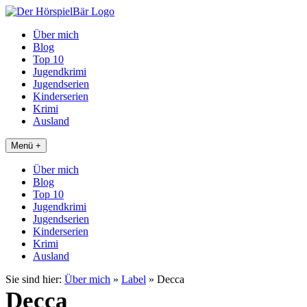
Über mich
Blog
Top 10
Jugendkrimi
Jugendserien
Kinderserien
Krimi
Ausland
Menü +
Über mich
Blog
Top 10
Jugendkrimi
Jugendserien
Kinderserien
Krimi
Ausland
Sie sind hier:
Über mich
»
Label
»
Decca
Decca