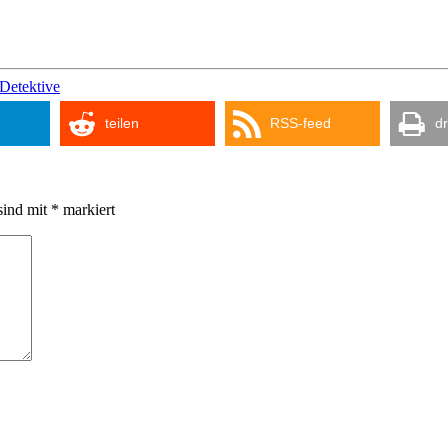
Detektive
teilen
RSS-feed
d
sind mit
*
markiert