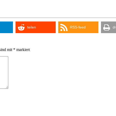
teilen
RSS-feed
d
sind mit
*
markiert