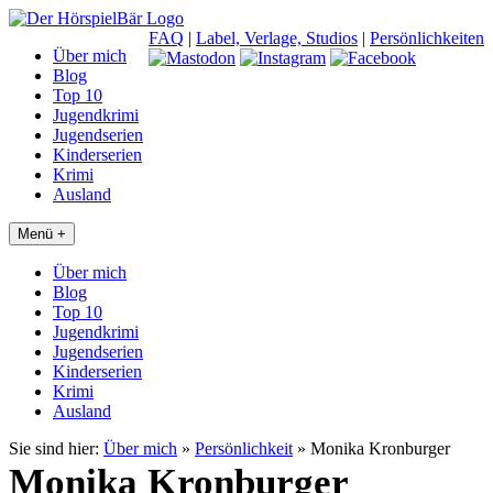
FAQ
|
Label, Verlage, Studios
|
Persönlichkeiten
Über mich
Blog
Top 10
Jugendkrimi
Jugendserien
Kinderserien
Krimi
Ausland
Menü +
Über mich
Blog
Top 10
Jugendkrimi
Jugendserien
Kinderserien
Krimi
Ausland
Sie sind hier:
Über mich
»
Persönlichkeit
»
Monika Kronburger
Monika Kronburger