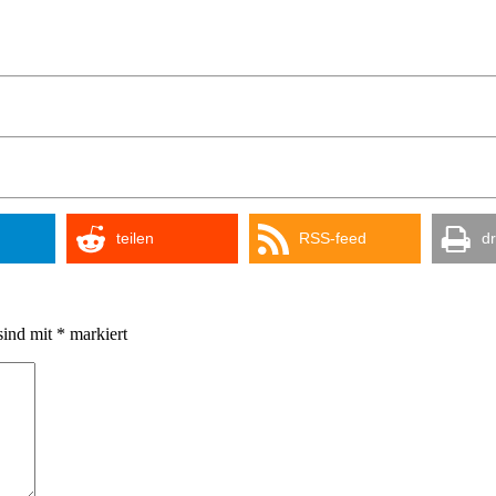
teilen
RSS-feed
d
sind mit
*
markiert