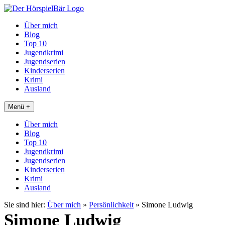
Über mich
Blog
Top 10
Jugendkrimi
Jugendserien
Kinderserien
Krimi
Ausland
Menü +
Über mich
Blog
Top 10
Jugendkrimi
Jugendserien
Kinderserien
Krimi
Ausland
Sie sind hier:
Über mich
»
Persönlichkeit
»
Simone Ludwig
Simone Ludwig