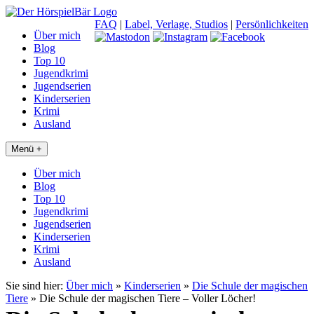
FAQ
|
Label, Verlage, Studios
|
Persönlichkeiten
Über mich
Blog
Top 10
Jugendkrimi
Jugendserien
Kinderserien
Krimi
Ausland
Menü +
Über mich
Blog
Top 10
Jugendkrimi
Jugendserien
Kinderserien
Krimi
Ausland
Sie sind hier:
Über mich
»
Kinderserien
»
Die Schule der magischen
Tiere
»
Die Schule der magischen Tiere – Voller Löcher!