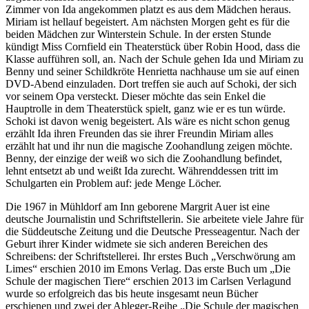
Zimmer von Ida angekommen platzt es aus dem Mädchen heraus.
Miriam ist hellauf begeistert. Am nächsten Morgen geht es für die
beiden Mädchen zur Winterstein Schule. In der ersten Stunde
kündigt Miss Cornfield ein Theaterstück über Robin Hood, dass die
Klasse aufführen soll, an. Nach der Schule gehen Ida und Miriam zu
Benny und seiner Schildkröte Henrietta nachhause um sie auf einen
DVD-Abend einzuladen. Dort treffen sie auch auf Schoki, der sich
vor seinem Opa versteckt. Dieser möchte das sein Enkel die
Hauptrolle in dem Theaterstück spielt, ganz wie er es tun würde.
Schoki ist davon wenig begeistert. Als wäre es nicht schon genug
erzählt Ida ihren Freunden das sie ihrer Freundin Miriam alles
erzählt hat und ihr nun die magische Zoohandlung zeigen möchte.
Benny, der einzige der weiß wo sich die Zoohandlung befindet,
lehnt entsetzt ab und weißt Ida zurecht. Währenddessen tritt im
Schulgarten ein Problem auf: jede Menge Löcher.
Die 1967 in Mühldorf am Inn geborene Margrit Auer ist eine
deutsche Journalistin und Schriftstellerin. Sie arbeitete viele Jahre für
die Süddeutsche Zeitung und die Deutsche Presseagentur. Nach der
Geburt ihrer Kinder widmete sie sich anderen Bereichen des
Schreibens: der Schriftstellerei. Ihr erstes Buch „Verschwörung am
Limes“ erschien 2010 im Emons Verlag. Das erste Buch um „Die
Schule der magischen Tiere“ erschien 2013 im Carlsen Verlagund
wurde so erfolgreich das bis heute insgesamt neun Bücher
erschienen und zwei der Ableger-Reihe „Die Schule der magischen