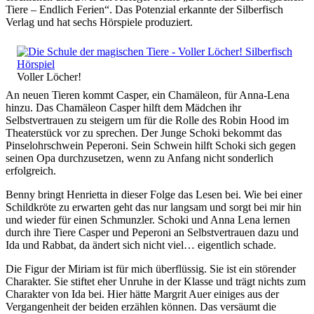
Tiere – Endlich Ferien“. Das Potenzial erkannte der Silberfisch
Verlag und hat sechs Hörspiele produziert.
Voller Löcher!
An neuen Tieren kommt Casper, ein Chamäleon, für Anna-Lena
hinzu. Das Chamäleon Casper hilft dem Mädchen ihr
Selbstvertrauen zu steigern um für die Rolle des Robin Hood im
Theaterstück vor zu sprechen. Der Junge Schoki bekommt das
Pinselohrschwein Peperoni. Sein Schwein hilft Schoki sich gegen
seinen Opa durchzusetzen, wenn zu Anfang nicht sonderlich
erfolgreich.
Benny bringt Henrietta in dieser Folge das Lesen bei. Wie bei einer
Schildkröte zu erwarten geht das nur langsam und sorgt bei mir hin
und wieder für einen Schmunzler. Schoki und Anna Lena lernen
durch ihre Tiere Casper und Peperoni an Selbstvertrauen dazu und
Ida und Rabbat, da ändert sich nicht viel… eigentlich schade.
Die Figur der Miriam ist für mich überflüssig. Sie ist ein störender
Charakter. Sie stiftet eher Unruhe in der Klasse und trägt nichts zum
Charakter von Ida bei. Hier hätte Margrit Auer einiges aus der
Vergangenheit der beiden erzählen können. Das versäumt die