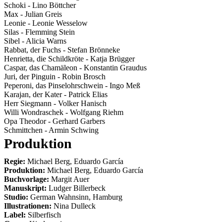
Schoki
-
Lino Böttcher
Max
-
Julian Greis
Leonie
-
Leonie Wesselow
Silas
-
Flemming Stein
Sibel
-
Alicia Warns
Rabbat, der Fuchs
-
Stefan Brönneke
Henrietta, die Schildkröte
-
Katja Brügger
Caspar, das Chamäleon
-
Konstantin Graudus
Juri, der Pinguin
-
Robin Brosch
Peperoni, das Pinselohrschwein
-
Ingo Meß
Karajan, der Kater
-
Patrick Elias
Herr Siegmann
-
Volker Hanisch
Willi Wondraschek
-
Wolfgang Riehm
Opa Theodor
-
Gerhard Garbers
Schmittchen
-
Armin Schwing
Produktion
Regie:
Michael Berg, Eduardo García
Produktion:
Michael Berg, Eduardo García
Buchvorlage:
Margit Auer
Manuskript:
Ludger Billerbeck
Studio:
German Wahnsinn, Hamburg
Illustrationen:
Nina Dulleck
Label:
Silberfisch