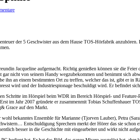
mentare
benteuer der 5 Geschwister aus dem Hause TOS-Hörfabrik anzuhören. In
hmen.
reundin Jacqueline aufgemacht. Richtig genießen können sie die Feier 
ser ist gar nicht von seinem Handy wegzubekommen und benimmt sich a
 ihn an einem bestimmten Ort zu treffen, welcher das ist, gibt er in Rä
sst wird und der Industriespionage beschuldigt wird. Er befindet sic
sten Schritte im Hörspiel beim WDR im Bereich Hörspiel- und Feature-
. Erst im Jahr 2007 gründete er zusammenmit Tobias Schuffenhauer TO
g& Grace auf den Markt.
r wohl bekanntes Ensemble für Marianne (Tjorven Lauber), Petra (Sarah
chwistern… Entschuldigung Sprechern merkt der Hörer das sie schon ei
sentlich besser in die Geschichte mit eingearbeitet und wirkt nicht aufge
PC bedient hat. Er hat das Bild, das ganze Misere ausgelöst hat, aber 