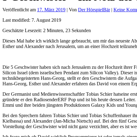
Veröffentlicht am
17. März 2019
| Von
Der HörspielBär
|
Keine Kom
Last modified: 7. August 2019
Geschätzte Lesezeit: 2 Minuten, 23 Sekunden
Dieses Mal habe ich wirklich lange gebraucht, um mir das neueste A
Esther und Alexander nach Jerusalem, um an einer Hochzeit teilzune
Die 5 Geschwister haben sich nach Jerusalem zu der Hochzeit ihrer F
Silicon Israel (dem israelischen Pendant zum Silicon Valley). Die
technikbegeisterten Hans-Georg, stellt er den Geschwistern die Aufgabe
Hans-Georg, Esther und Alexander erfahren das David von einem Erpre
Der Germanist und Medienwissenschaftler Tobias Schier hatseine er
gründete er den RadiosenderERF Pop und ist bis heute dessen Leiter
Emmi und ihre beiden jüngsten Produktionen Galaxy Kids und Youn
Bei den Sprechern fahren Tobias Schier und Tobias Schuffenhauer ih
Kielbassa) und Alexander (Jan-Micha Nietsch) auf. Bei den fünf Ges
Vorstellung der Geschwister wird nicht ganz verzichtet, aber es ist we
Ich frage mich ob David wirklich Programmierer ist oder jemals einen 