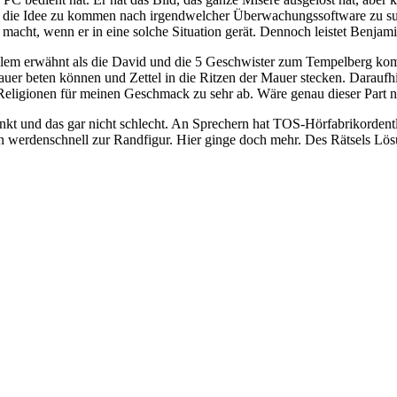
 auf die Idee zu kommen nach irgendwelcher Überwachungssoftware zu s
r macht, wenn er in eine solche Situation gerät. Dennoch leistet Benjam
usalem erwähnt als die David und die 5 Geschwister zum Tempelberg kom
er beten können und Zettel in die Ritzen der Mauer stecken. Daraufhin
eligionen für meinen Geschmack zu sehr ab. Wäre genau dieser Part ni
nkt und das gar nicht schlecht. An Sprechern hat TOS-Hörfabrikordent
n werdenschnell zur Randfigur. Hier ginge doch mehr. Des Rätsels Lös