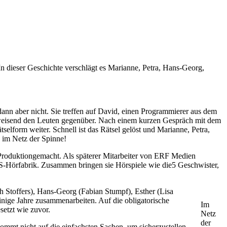
 dieser Geschichte verschlägt es Marianne, Petra, Hans-Georg,
dann aber nicht. Sie treffen auf David, einen Programmierer aus dem
bweisend den Leuten gegenüber. Nach einem kurzen Gespräch mit dem
tselform weiter. Schnell ist das Rätsel gelöst und Marianne, Petra,
h im Netz der Spinne!
Produktiongemacht. Als späterer Mitarbeiter von ERF Medien
S-Hörfabrik. Zusammen bringen sie Hörspiele wie die5 Geschwister,
 Stoffers), Hans-Georg (Fabian Stumpf), Esther (Lisa
nige Jahre zusammenarbeiten. Auf die obligatorische
Im
setzt wie zuvor.
Netz
der
kommt nicht auf die einfachsten Sachen, um sicherzustellen,