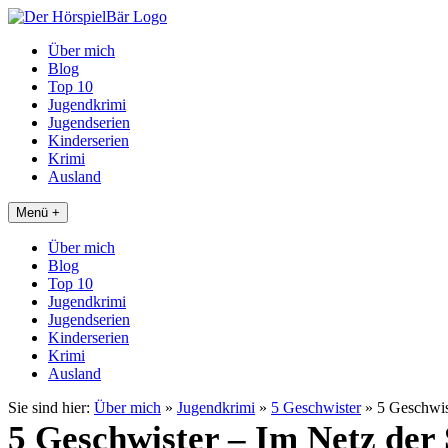
Über mich
Blog
Top 10
Jugendkrimi
Jugendserien
Kinderserien
Krimi
Ausland
Menü +
Über mich
Blog
Top 10
Jugendkrimi
Jugendserien
Kinderserien
Krimi
Ausland
Sie sind hier:
Über mich
»
Jugendkrimi
»
5 Geschwister
»
5 Geschwis
5 Geschwister – Im Netz der