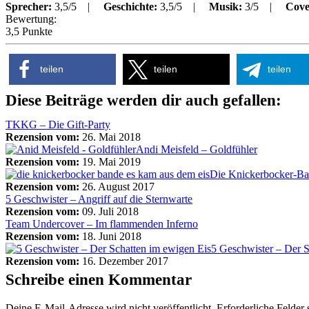
Sprecher:
3,5/5 |
Geschichte:
3,5/5 |
Musik:
3/5 |
Cove
Bewertung:
3,5 Punkte
teilen
teilen
teilen
Diese Beiträge werden dir auch gefallen:
TKKG – Die Gift-Party
Rezension vom:
26. Mai 2018
Andi Meisfeld – Goldfühler
Rezension vom:
19. Mai 2019
Die Knickerbocker-Ba
Rezension vom:
26. August 2017
5 Geschwister – Angriff auf die Sternwarte
Rezension vom:
09. Juli 2018
Team Undercover – Im flammenden Inferno
Rezension vom:
18. Juni 2018
5 Geschwister – Der S
Rezension vom:
16. Dezember 2017
Schreibe einen Kommentar
Deine E-Mail-Adresse wird nicht veröffentlicht.
Erforderliche Felder 