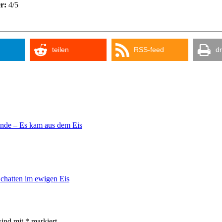
r:
4/5
teilen
RSS-feed
d
nde – Es kam aus dem Eis
chatten im ewigen Eis
sind mit
*
markiert