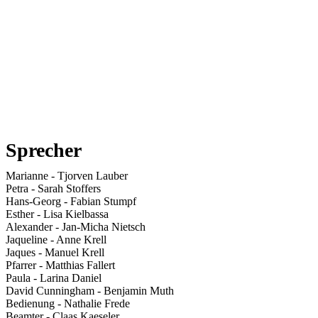
Sprecher
Marianne
-
Tjorven Lauber
Petra
-
Sarah Stoffers
Hans-Georg
-
Fabian Stumpf
Esther
-
Lisa Kielbassa
Alexander
-
Jan-Micha Nietsch
Jaqueline
-
Anne Krell
Jaques
-
Manuel Krell
Pfarrer
-
Matthias Fallert
Paula
-
Larina Daniel
David Cunningham
-
Benjamin Muth
Bedienung
-
Nathalie Frede
Beamter
-
Claas Kaeseler