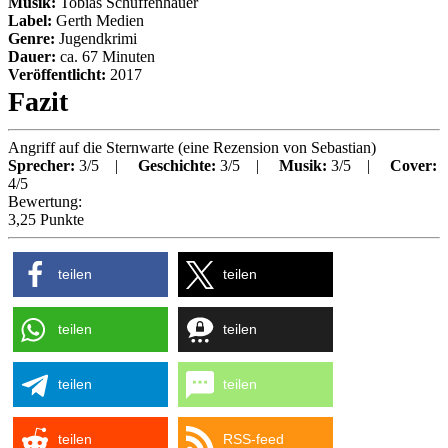
Musik:
Tobias Schuffenhauer
Label:
Gerth Medien
Genre:
Jugendkrimi
Dauer:
ca.
67
Minuten
Veröffentlicht:
2017
Fazit
Angriff auf die Sternwarte
(eine Rezension von
Sebastian
)
Sprecher:
3/5 |
Geschichte:
3/5 |
Musik:
3/5 |
Cover:
4/5
Bewertung:
3,25 Punkte
teilen
teilen
teilen
teilen
teilen
teilen
teilen
RSS-feed