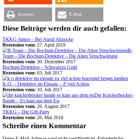
drucken
E-Mail
Diese Beiträge werden dir auch gefallen:
TKKG Junior – Bei Anruf Abzocke
Rezension vom:
27. April 2019
B-
Team – Die Bochum-Detektive – Die Alien Verschwörung
Rezension vom:
30. Dezember 2017
Bochum-Detektive – Schwarzes Gold
Rezension vom:
03. Juli 2017
K.O. – Detektive im Einsatz – Z‘viel Action
Rezension vom:
10. Juli 2017
Die Knickerbocker-
Bande – Es kam aus dem Eis
Rezension vom:
26. August 2017
TKKG – Die Gift-Party
Rezension vom:
26. Mai 2018
Schreibe einen Kommentar
Deine E-Mail-Adresse wird nicht veröffentlicht.
Erforderliche