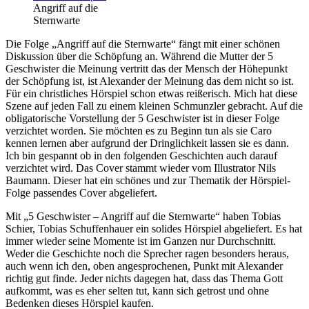
Angriff auf die
Sternwarte
Die Folge „Angriff auf die Sternwarte“ fängt mit einer schönen
Diskussion über die Schöpfung an. Während die Mutter der 5
Geschwister die Meinung vertritt das der Mensch der Höhepunkt
der Schöpfung ist, ist Alexander der Meinung das dem nicht so ist.
Für ein christliches Hörspiel schon etwas reißerisch. Mich hat diese
Szene auf jeden Fall zu einem kleinen Schmunzler gebracht. Auf die
obligatorische Vorstellung der 5 Geschwister ist in dieser Folge
verzichtet worden. Sie möchten es zu Beginn tun als sie Caro
kennen lernen aber aufgrund der Dringlichkeit lassen sie es dann.
Ich bin gespannt ob in den folgenden Geschichten auch darauf
verzichtet wird. Das Cover stammt wieder vom Illustrator Nils
Baumann. Dieser hat ein schönes und zur Thematik der Hörspiel-
Folge passendes Cover abgeliefert.
Mit „5 Geschwister – Angriff auf die Sternwarte“ haben Tobias
Schier, Tobias Schuffenhauer ein solides Hörspiel abgeliefert. Es hat
immer wieder seine Momente ist im Ganzen nur Durchschnitt.
Weder die Geschichte noch die Sprecher ragen besonders heraus,
auch wenn ich den, oben angesprochenen, Punkt mit Alexander
richtig gut finde. Jeder nichts dagegen hat, dass das Thema Gott
aufkommt, was es eher selten tut, kann sich getrost und ohne
Bedenken dieses Hörspiel kaufen.