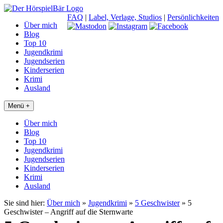
FAQ
|
Label, Verlage, Studios
|
Persönlichkeiten
Über mich
Blog
Top 10
Jugendkrimi
Jugendserien
Kinderserien
Krimi
Ausland
Menü +
Über mich
Blog
Top 10
Jugendkrimi
Jugendserien
Kinderserien
Krimi
Ausland
Sie sind hier:
Über mich
»
Jugendkrimi
»
5 Geschwister
»
5
Geschwister – Angriff auf die Sternwarte