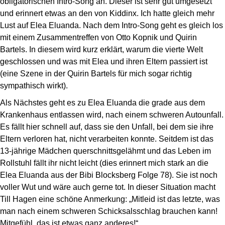
obligatorischen Intro-Song an. Dieser ist sehr gut umgesetzt
und erinnert etwas an den von Kiddinx. Ich hatte gleich mehr
Lust auf Elea Eluanda. Nach dem Intro-Song geht es gleich los
mit einem Zusammentreffen von Otto Kopnik und Quirin
Bartels. In diesem wird kurz erklärt, warum die vierte Welt
geschlossen und was mit Elea und ihren Eltern passiert ist
(eine Szene in der Quirin Bartels für mich sogar richtig
sympathisch wirkt).
Als Nächstes geht es zu Elea Eluanda die grade aus dem
Krankenhaus entlassen wird, nach einem schweren Autounfall.
Es fällt hier schnell auf, dass sie den Unfall, bei dem sie ihre
Eltern verloren hat, nicht verarbeiten konnte. Seitdem ist das
13-jährige Mädchen querschnittsgelähmt und das Leben im
Rollstuhl fällt ihr nicht leicht (dies erinnert mich stark an die
Elea Eluanda aus der Bibi Blocksberg Folge 78). Sie ist noch
voller Wut und wäre auch gerne tot. In dieser Situation macht
Till Hagen eine schöne Anmerkung: „Mitleid ist das letzte, was
man nach einem schweren Schicksalsschlag brauchen kann!
Mitgefühl, das ist etwas ganz anderes!“