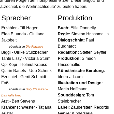
anderen Folgen der Hörspielserie „Der Elefantengott“ und
„Ezechiel, die Weihnachtseule“ zu bieten haben.
Sprecher
Produktion
Erzähler
-
Till Hagen
Buch:
Elfie Donnelly
Elea Eluanda
-
Giuliana
Regie:
Simeon Hrissomallis
Jakobeit
Dialogschnitt:
Paul
Burghardt
ebenfalls in
Die Playmos
Biggi
-
Ulrike Stürzbecher
Redaktion:
Steffen Seyffer
Tante Lissy
-
Victoria Sturm
Produktion:
Simeon
Opi Kopi
-
Helmut Krauss
Hrissomallis
Quirin Bartels
-
Udo Schenk
Künstlerische Beratung:
Ezechiel
-
Gerrit Schmidt-
bleen-art.com
Foß
Illustration und Design:
Martin Hoffmann
ebenfalls in
Holy Klassiker –
Sounddesign:
Tom
Das kalte Herz
Arzt
-
Bert Stevens
Steinbrecher
Krankenschwester
-
Tatjana
Label:
Zauberstern Records
Auster
Genre:
Kinderserie