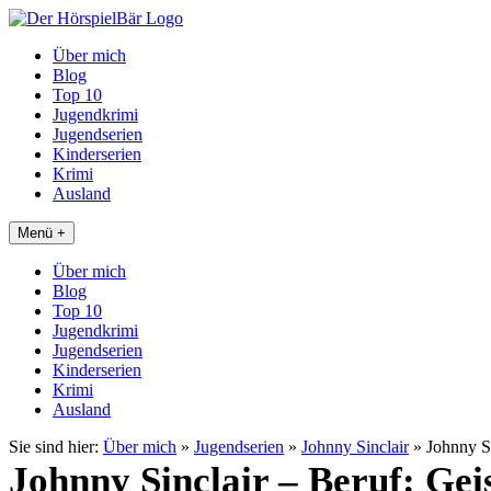
Über mich
Blog
Top 10
Jugendkrimi
Jugendserien
Kinderserien
Krimi
Ausland
Menü +
Über mich
Blog
Top 10
Jugendkrimi
Jugendserien
Kinderserien
Krimi
Ausland
Sie sind hier:
Über mich
»
Jugendserien
»
Johnny Sinclair
»
Johnny Si
Johnny Sinclair – Beruf: Geis