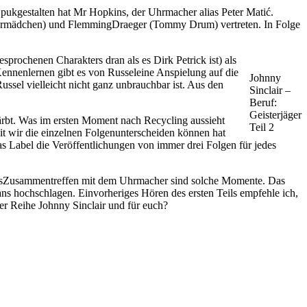
pukgestalten hat Mr Hopkins, der Uhrmacher alias Peter Matić.
istermädchen) und FlemmingDraeger (Tommy Drum) vertreten. In Folge
prochenen Charakters dran als es Dirk Petrick ist) als
Kennenlernen gibt es von Russeleine Anspielung auf die
Johnny
el vielleicht nicht ganz unbrauchbar ist. Aus den
Sinclair –
Beruf:
Geisterjäger
färbt. Was im ersten Moment nach Recycling aussieht
Teil 2
it wir die einzelnen Folgenunterscheiden können hat
as Label die Veröffentlichungen von immer drei Folgen für jedes
dasZusammentreffen mit dem Uhrmacher sind solche Momente. Das
Fans hochschlagen. Einvorheriges Hören des ersten Teils empfehle ich,
der Reihe Johnny Sinclair und für euch?