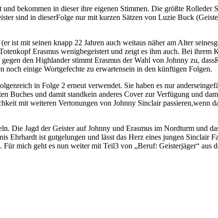
 und bekommen in dieser ihre eigenen Stimmen. Die größte Rolleder S
eister sind in dieserFolge nur mit kurzen Sätzen von Luzie Buck (Ge
r ist mit seinen knapp 22 Jahren auch weitaus näher am Alter seinesges
 Totenkopf Erasmus wenigbegeistert und zeigt es ihm auch. Bei ihrem 
gegen den Highlander stimmt Erasmus der Wahl von Johnny zu, dassRuss
 noch einige Wortgefechte zu erwartensein in den künftigen Folgen.
olgenreich in Folge 2 erneut verwendet. Sie haben es nur anderseinge
rsten Buches und damit standkein anderes Cover zur Verfügung und dam
ichkeit mit weiteren Vertonungen von Johnny Sinclair passieren,wenn d
eln. Die Jagd der Geister auf Johnny und Erasmus im Nordturm und 
nnis Ehrhardt ist gutgelungen und lässt das Herz eines jungen Sinclair 
. Für mich geht es nun weiter mit Teil3 von „Beruf: Geisterjäger“ aus 