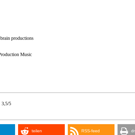
2brain productions
Production Music
:
3,5/5
teilen
RSS-feed
d