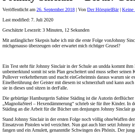
Veröffentlicht am
26. September 2018
| Von
Der HörspielBär
|
Keine
Last modified: 7. Juli 2020
Geschätzte Lesezeit: 3 Minuten, 12 Sekunden
Mit anfänglicher Skepsis habe ich mir die erste Folge vonJohnny Sincl
michgenauso überzeugen oder erwartet mich richtiger Grusel?
Ein Test steht für Johnny Sinclair in der Schule an undda kommt ihm E
unbemerktund somit ist sein Plan gescheitert und muss selber seinen 
Pullover verkehrtherum und macht einGeheimnis daraus warum sie e
EineBerührung der Geister mit diesem ist schmerzhaft und kann auc
sie in dieses und sitzen in derFalle.
Die gebürtige Hamburgerin Sabine Städing ist die Autorin derBücher v
„MagnoliaSteel – Hexendämmerung“ schrieb sie für ihre Kinder. In d
Städing an die Arbeit für die Bücher um denjungen Johnny Sinclair 
Stand Johnny Sinclair in der ersten Folge noch völlig ohneWaffen de
Einsatzvon Pistolen wird verzichtet. Nun gut auch hier setzt Johnny 
fangen und ein Amulett, genanntdie Schwingen des Phönix. Der junge Si