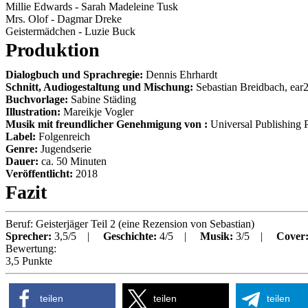
Millie Edwards
-
Sarah Madeleine Tusk
Mrs. Olof
-
Dagmar Dreke
Geistermädchen
-
Luzie Buck
Produktion
Dialogbuch und Sprachregie:
Dennis Ehrhardt
Schnitt, Audiogestaltung und Mischung:
Sebastian Breidbach, ear
Buchvorlage:
Sabine Städing
Illustration:
Mareikje Vogler
Musik mit freundlicher Genehmigung von :
Universal Publishing 
Label:
Folgenreich
Genre:
Jugendserie
Dauer:
ca.
50
Minuten
Veröffentlicht:
2018
Fazit
Beruf: Geisterjäger Teil 2
(eine Rezension von
Sebastian
)
Sprecher:
3,5/5 |
Geschichte:
4/5 |
Musik:
3/5 |
Cover
Bewertung:
3,5 Punkte
teilen
teilen
teilen