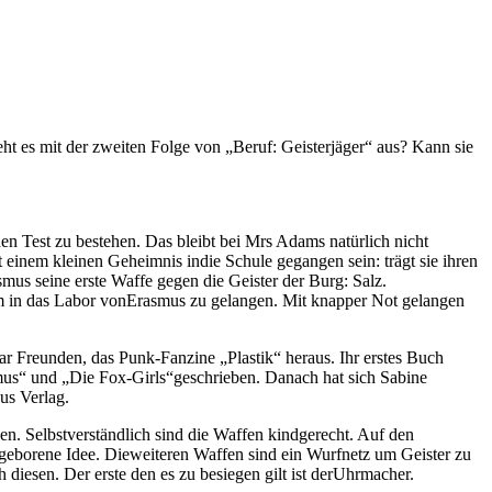
ieht es mit der zweiten Folge von „Beruf: Geisterjäger“ aus? Kann sie
den Test zu bestehen. Das bleibt bei Mrs Adams natürlich nicht
 einem kleinen Geheimnis indie Schule gegangen sein: trägt sie ihren
 seine erste Waffe gegen die Geister der Burg: Salz.
um in das Labor vonErasmus zu gelangen. Mit knapper Not gelangen
aar Freunden, das Punk-Fanzine „Plastik“ heraus. Ihr erstes Buch
lmus“ und „Die Fox-Girls“geschrieben. Danach hat sich Sabine
us Verlag.
en. Selbstverständlich sind die Waffen kindgerecht. Auf den
ot geborene Idee. Dieweiteren Waffen sind ein Wurfnetz um Geister zu
 diesen. Der erste den es zu besiegen gilt ist derUhrmacher.