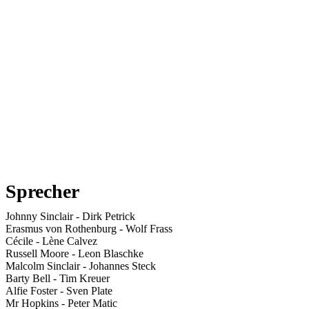
Sprecher
Johnny Sinclair
-
Dirk Petrick
Erasmus von Rothenburg
-
Wolf Frass
Cécile
-
Lène Calvez
Russell Moore
-
Leon Blaschke
Malcolm Sinclair
-
Johannes Steck
Barty Bell
-
Tim Kreuer
Alfie Foster
-
Sven Plate
Mr Hopkins
-
Peter Matic