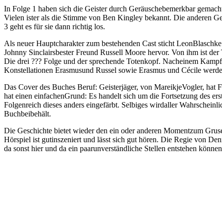
In Folge 1 haben sich die Geister durch Geräuschebemerkbar gemacht
Vielen ister als die Stimme von Ben Kingley bekannt. Die anderen G
3 geht es für sie dann richtig los.
Als neuer Hauptcharakter zum bestehenden Cast sticht LeonBlaschke (e
Johnny Sinclairsbester Freund Russell Moore hervor. Von ihm ist der
Die drei ??? Folge und der sprechende Totenkopf. Nacheinem Kampf 
Konstellationen Erasmusund Russel sowie Erasmus und Cécile werden
Das Cover des Buches Beruf: Geisterjäger, von MareikjeVogler, hat F
hat einen einfachenGrund: Es handelt sich um die Fortsetzung des e
Folgenreich dieses anders eingefärbt. Selbiges wirdaller Wahrscheinl
Buchbeibehält.
Die Geschichte bietet wieder den ein oder anderen Momentzum Grus
Hörspiel ist gutinszeniert und lässt sich gut hören. Die Regie von De
da sonst hier und da ein paarunverständliche Stellen entstehen können