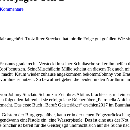
 Kommentare
air angehört. Trotz ihrer Strecken hat mir die Folge gut gefallen.Wie s
rasmus grade recht. Versteckt in seiner Schultasche soll er ihmhelfen 
Kopf benutzen. SeineMitschülerin Millie scheint an diesem Tag auch mit
s macht. Kaum wieder zuhause angekommen bekommtJohnny von Erasmus
h vor ihnenschützen. So bewaffnet gehen die beiden in den Nordturm 
on Johnny Sinclair. Schon zur Zeit ihres Abiturs brachte sie, mit einp
en folgenden Jahrenhat sie erfolgreiche Bücher über „Petronella Apfe
gemacht. Das erste Buch „Beruf: Geisterjäger“ erschien2017 im Baumha
n Geistern der Burg gegenüber, kann er in der neuen Folgezurückschlag
irgendwann einePistole ein: eine Wasserpistole. Das ist eine aus der N
nclair ist bereit für die Geisterjagd undmacht sich auf die Suche nach